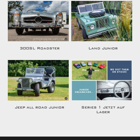
300SL Roadster
Land Junior
Jeep all road junior
Series 1 Jetzt auf
Lager