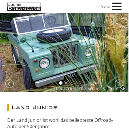
Toggl
Menu
navig
Zurück
N
Land Junior
Der Land Junior ist wohl das beliebteste Offroad-
Auto der 50er Jahre!